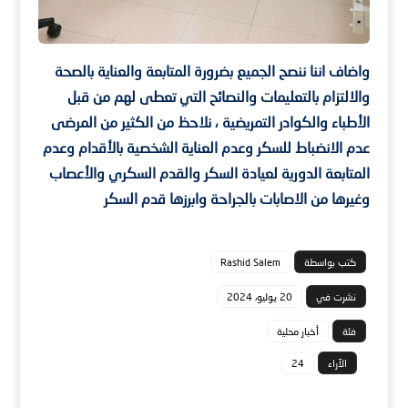
واضاف اننا ننصح الجميع بضرورة المتابعة والعناية بالصحة
والالتزام بالتعليمات والنصائح التي تعطى لهم من قبل
الأطباء والكوادر التمريضية ، نلاحظ من الكثير من المرضى
عدم الانضباط للسكر وعدم العناية الشخصية بالأقدام وعدم
المتابعة الدورية لعيادة السكر والقدم السكري والأعصاب
وغيرها من الاصابات بالجراحة وابرزها قدم السكر
كتب بواسطة
Rashid Salem
نشرت في
20 يوليو، 2024
فئة
أخبار محلية
الآراء
24