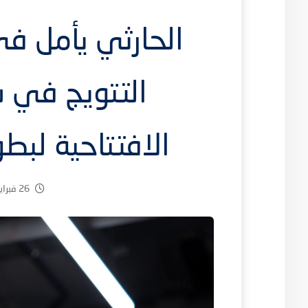
الحارثي يأمل ف
التتويج في 
الافتتاحية لبطو
26 فبراير، 2025