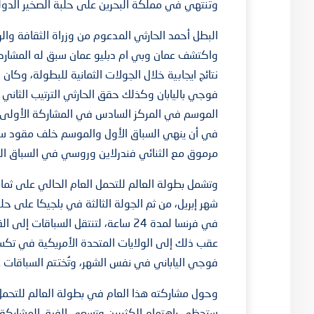
وتنتهي في مملكة البحرين على حلبة الصخير الدول
البطل أحمد الحارثي المدعوم من وزراة الثقافة و
واكتشف عمان وبي ام دبليو عمان سبق له المشارك
نتائج ايجابية خلال الجولات الثمانية للبطولة، وكا
فوجي باليابان وكذلك حقق الحارثي الترتيب الثاني 
الموسم في المركز السادس في المشاركة الأولى عل
مرموق مع الثنائي فندرلاين وروسي في السباق الذي يستغرق 10 
وتشمل بطولة العالم للتحمل العام الحالي على ثمان
شهر إبريل، من ثم الجولة الثالثة في بلجيكا على ح
في فرنسا لمدة 24 ساعة، لتنتقل السبا
عقب ذلك إلى الولايات المتحدة الأمريكية في تكس
فوجي الياباني في نفس الشهر، وتُختتم السباقات 
وحول مشاركته هذا العام في بطولة العالم للتحمل،
ستحظى باهتمام الكثيرين وتسعى الفرق المشاركة إ