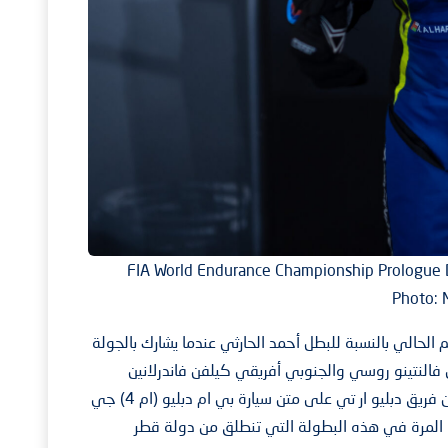
2025 FIA World Endurance Championship Prolog
Photo: 
حالي بالنسبة للبطل أحمد الحارثي عندما يشارك بالجولة
 فالنتينو روسي والجنوبي أفريقي كيلفن فاندرلانين
والذي يشارك لأول مرة مع بطلنا أحمد الحارثي ضمن فريق دبليو ار تي على متن سيارة بي ام دبليو (ام 4) جي
ذه المرة في هذه البطولة التي تنطلق من دولة قطر