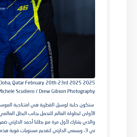
ue Doha, Qatar February 20th-23rd 2025
Michele Scudiero / Drew Gibson Photography
ستكون حلبة لوسيل القطرية هي افتتاحية الموسم ال
الأولى لبطولة العالم للتحمل بجانب البطل العالمي
تي 3، ويسعى الحارثي لتقديم مستويات قوية ه