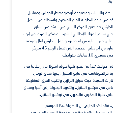
ية.
الرياضة والشباب ومجموعة أوكيووصحار الدولي وعمانتل
ة في هذه البطولة العام المنصرم واستطاع من تسجيل
ن الحارثي قد حقق المركز الثاني في الفئة في سباق
في سباق ايمولا الإيطالي الشهير ، وتمكن الفريق من إنهاء
ى متن سيارة بي ام دبليو، ويحمل الحارثي آمال عريضة
في أن ينهي السباق الأول والموسم خلف مقود سيارة بي ام دبليو الجديدة التي تحمل الرقم 46 بمركز
ساعات متواصلة.
ي جولات تبدأ من قطر، تليها جولة ايمولا في إيطاليا في
لبة فرانكوشامب في مايو المقبل، يليها سباق لومان
قات إلى القارات البعيدة حيث سباق البرازيل ولتتجه الفرق المشاركة
اس في سبتمبر المقبل، ولتعود البطولة إلى آسيا وسباق
على حلبة الصخري فالبحرين في نوفمبر المقبل.
 فقد أكد الحارثي أن البطولة هذا الموسم
لى تسجيل نتائج قوية في مقدمة الترتيب العام، ونحن