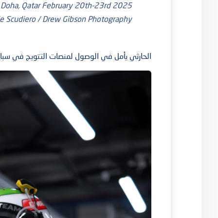
ue Doha, Qatar February 20th-23rd
e Scudiero / Drew Gibson Photography
الحارثي يأمل في الوصول لمنصات التتويج في سباق 