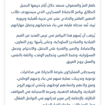
ظفار العزّ والعنفوان، تستعد خلال أيام خريفها الجميل
لانطلاق برنامج الانضباط العسكري، الذي سيستهدف طلاب
الصفين العاشر والحادي عشر، في تجربة تأهيلية وتربوية
ثرية، تُعد محطة فارقة في بناء شخصياتهم وصقل مهاراتهم.
يُرتقب أن يُسهم هذا البرنامج في غرس العديد من القيم
القيادية والمبادئ السلوكية، وعلى رأسها: روح التعاون،
والانضباط، والصبر، والقدرة على التحمّل، والاحترام، وتحمل
المسؤولية، وضبط النفس، وتنظيم الوقت، والثقة بالنفس،
والعمل بروح الفريق.
وسيحظى المشاركون بفرصة الانخراط في محاضرات
توعوية وتدريبات عملية تسهم في بناء وعيهم الوطني،
وتعزز ولاءهم وانتماءهم لوطنهم، وتُنمّي لديهم الروح
القيادية، واليقظة الذهنية، وسرعة الاستجابة في المواقف
الطارئة، بالإضافة إلى تعزيز قدراتهم في التواصل الفعّال،
وحل المشكلات، واتخاذ القرار السليم.