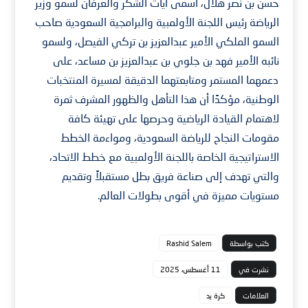
حسن بن نصر هلال، أسمى آيات الشكر والعرفان لسمو وزير
الرياضة رئيس اللجنة الأولمبية والبرامجية السعودية صاحب
السمو الملكي الأمير عبدالعزيز بن تركي الفيصل، ولسمو
نائبه الأمير فهد بن جلوي بن عبدالعزيز بن مساعد، على
دعمهما المستمر ومتابعتهما الدقيقة لمسيرة المنتخبات
الوطنية، مؤكدًا أن هذا التأهل والظهور المشرف ثمرة
لاهتمام القيادة الرياضية وحرصها على تهيئة كافة
مقومات النجاح للرياضة السعودية، ومواءمة الخطط
الاستراتيجية الخاصة باللجنة الأولمبية مع خطط الاتحاد،
والتي تهدف إلى صناعة فريق بطل مستقبلاً وتقديم
مستويات مميزة في أقوى بطولات العالم.
كتب بواسطة
Rashid Salem
نشرت في
11 أغسطس، 2025
العلامات
كرة يد