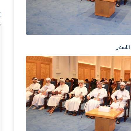
آ
 اللمكي