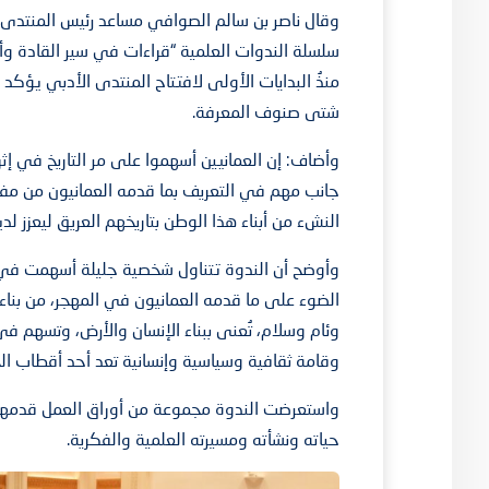
وقال ناصر بن سالم الصوافي مساعد رئيس المنتدى ا
سلسلة الندوات العلمية “قراءات في سير القادة وأفك
منذُ البدايات الأولى لافتتاح المنتدى الأدبي يؤكد
شتى صنوف المعرفة.
وأضاف: إن العمانيين أسهموا على مر التاريخ في إث
جانب مهم في التعريف بما قدمه العمانيون من مفاخ
النشء من أبناء هذا الوطن بتاريخهم العريق ليعزز لدي
وأوضح أن الندوة تتناول شخصية جليلة أسهمت في 
الضوء على ما قدمه العمانيون في المهجر، من بناء و
وئام وسلام، تُعنى ببناء الإنسان والأرض، وتسهم في 
وقامة ثقافية وسياسية وإنسانية تعد أحد أقطاب ال
واستعرضت الندوة مجموعة من أوراق العمل قدمها ن
حياته ونشأته ومسيرته العلمية والفكرية.