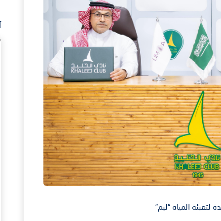
آ
 لتعبئة المياه “ليم”