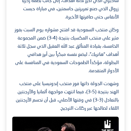
شاكيري الذي أحرز ثلاثة أهداف، إلى جانب بصمة زكريا
زروال الذي صنع تمريرتين حاسمتين، في مباراة حبست
الأنفاس حتى صافرتها الأخيرة.
وكان منتخب السعودية قد افتتح مشواره يوم السبت بفوز
مثير على منتخب المكسيك بنتيجة (4–3) ضمن المجموعة
الخامسة، بقيادة المتألق عبد الله العقيل الذي سجل ثلاثة
أهداف “هاتريك”، ليضع نفسه مبكراً بين أبرز هدافي
البطولة، مؤكداً الطموحات السعودية في المنافسة على
الأدوار المتقدمة.
وشهدت الجولة ذاتها فوز منتخب إندونيسيا على منتخب
الهند بنتيجة (5–3)، فيما انتهت مواجهة ألمانيا والأرجنتين
بالتعادل (3–3) في وقتها الأصلي، قبل أن تحسم الأرجنتين
اللقاء لصالحها عبر ركلات الترجيح.