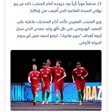
3)، محققاً فوزاً ثأرياً بعد خروجه أمام المنتخب ذاته من ربع
نهائي النسخة الماضية التي أُقيمت في إيطاليا.
وبرز المنتخب المغربي كأحد أكثر المنتخبات فاعلية على
الصعيد الهجومي، في ظل تألق وليد جعدي الذي سجل
أربعة أهداف “سوبر هاتريك”، ليضع اسمه ضمن أبرز نجوم
الجولة الأولى.