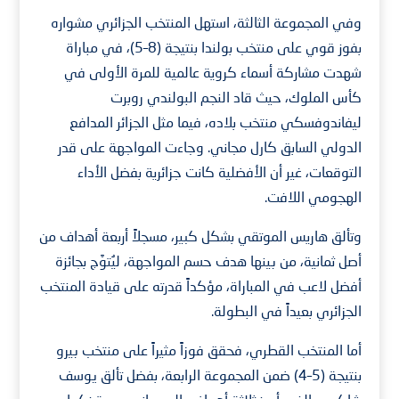
وفي المجموعة الثالثة، استهل المنتخب الجزائري مشواره
بفوز قوي على منتخب بولندا بنتيجة (8–5)، في مباراة
شهدت مشاركة أسماء كروية عالمية للمرة الأولى في
كأس الملوك، حيث قاد النجم البولندي روبرت
ليفاندوفسكي منتخب بلاده، فيما مثل الجزائر المدافع
الدولي السابق كارل مجاني. وجاءت المواجهة على قدر
التوقعات، غير أن الأفضلية كانت جزائرية بفضل الأداء
الهجومي اللافت.
وتألق هاريس الموتقي بشكل كبير، مسجلاً أربعة أهداف من
أصل ثمانية، من بينها هدف حسم المواجهة، ليُتوَّج بجائزة
أفضل لاعب في المباراة، مؤكداً قدرته على قيادة المنتخب
الجزائري بعيداً في البطولة.
أما المنتخب القطري، فحقق فوزاً مثيراً على منتخب بيرو
بنتيجة (5–4) ضمن المجموعة الرابعة، بفضل تألق يوسف