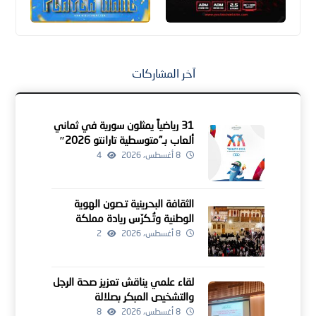
آخر المشاركات
31 رياضياً يمثلون سورية في ثماني
ألعاب بـ”متوسطية تارانتو 2026″
8 أغسطس، 2026
4
الثقافة البحرينية تـصون الهوية
الوطنية وتُـكرّس ريادة مملكة
البحرين كمنارة للإبداع الإنساني
8 أغسطس، 2026
2
لقاء علمي يناقش تعزيز صحة الرجل
والتشخيص المبكر بصلالة
8 أغسطس، 2026
8