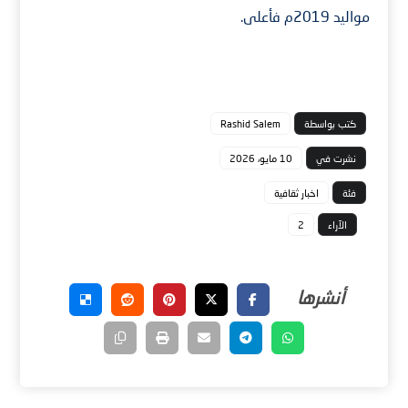
مواليد 2019م فأعلى.
كتب بواسطة
Rashid Salem
نشرت في
10 مايو، 2026
فئة
اخبار ثقافية
الآراء
2