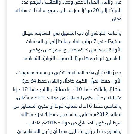
في ولايتي الجبل الأخضر، ودماء والطائيين، ليرتفع عدد
المراكز إلى 28 مركزًا موزعة على جميع محافظات سلطنة
عُمان.
وأضاف البلوشي أن باب التسجيل في المسابقة سيظل
مفتوحًا حتى 7 يوليو القادم ملفتًا إلى أن التصفيات
الأولية ستبدأ في 3 أغسطس وتستمر حتى نوفمبر
القادمين لتبدأ بعدها فورًا التصفيات النهائيّة للمُسابقة.
جديرٌ بالذكر أن هذه المسابقة تتكون من سبعة مستويات،
الأول حفظ القرآن الكريم كاملًا، والثاني حفظ 24 جزءًا
متتاليًا، والثالث حفظ 18 جزءًا متتاليًا، والرابع حفظ 12 جزءًا
متتاليًا شرط أن يكون المشاركُ من مواليد 2001م فأعلى،
والخامس حفظ 6 أجزاء متتالية شرط أن يكون المتسابق من
مواليد 2012م فأعلى، والسادس حفظ 4 أجزاء متتالية
شرط أن يكون المتسابقُ من مواليد 2016م فأعلى،
والسابع حفظ جزأين متتاليين شرط أن يكون المتسابق من