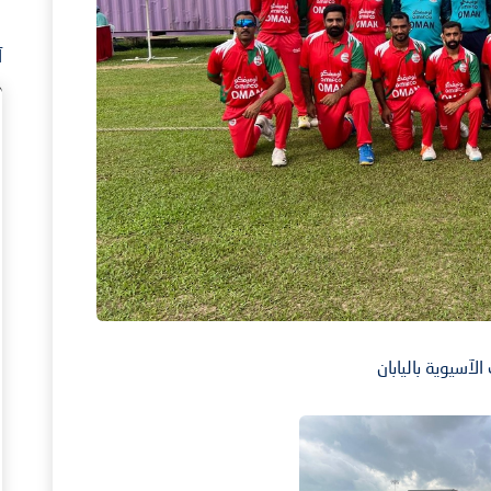
آ
آسيوية باليابان