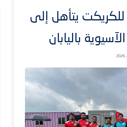
للكريكت يتأهل إلى
لآسيوية باليابان
2