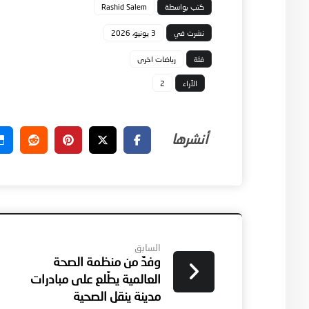
كتب بواسطة
Rashid Salem
نشرت في
3 يونيو، 2026
فئة
رياضات اخرى
الآراء
2
السابق
وفدٌ من منظمة الصحة
العالمية يطّلع على مبادرات
مدينة ينقل الصحية