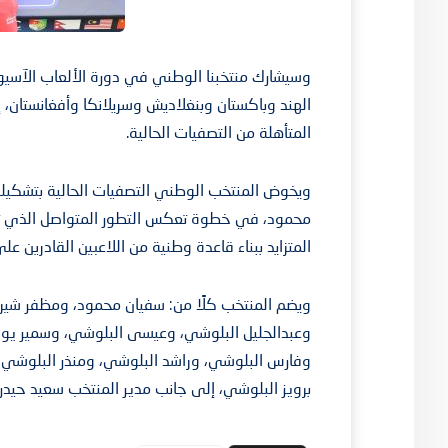
وسيشارك منتخبنا الوطني في دورة الألعاب الآسيوية
الهند وباكستان وبنغلاديش وسريلانكا وأفغانستان، إ
المتأهلة من التصفيات الحالية.
ويخوض المنتخب الوطني التصفيات الحالية بتشكيلة ش
محمود، في خطوة تعكس التطور المتواصل الذي تش
المتزايد ببناء قاعدة وطنية من اللاعبين القادرين ع
ويضم المنتخب كلًا من: سفيان محمود، ومظفر شيرا
وعبدالجليل البلوشي، وعيسى البلوشي، وسمير يوس
وفارس البلوشي، وراشد البلوشي، ومنذر البلوشي، 
برويز البلوشي، إلى جانب مدير المنتخب سعيد حيدر