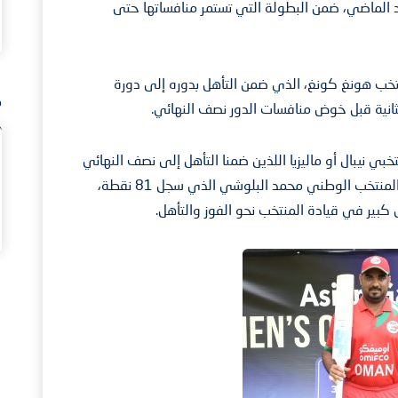
حد الماضي، ضمن البطولة التي تستمر منافساتها حتى
خب هونغ كونغ، الذي ضمن التأهل بدوره إلى دورة
م
لثانية قبل خوض منافسات الدور نصف النهائي.
ي نيبال أو ماليزيا اللذين ضمنا التأهل إلى نصف النهائي
عن المجموعة الأخرى. وشهدت المباراة تألق لاعب المنتخب الوطني محمد البلوشي الذي سجل 81 نقطة،
بير في قيادة المنتخب نحو الفوز والتأهل.