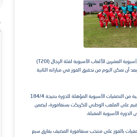
ف
تأهل منتخبنا الوطني للكريكت إلى دورة الألعاب الآسيوية العشرين للألعاب الآسيوية لفئة الرجال (T20I)
بعد أن تمكن اليوم من تحقيق الفوز في مباراته الثانية
وجاءت هذه المباراة ضمن منافسات المجموعة الثانية من التصفيات الآسيوية المؤهلة للدورة بنتيجة 184/4
ي اللقاء الذي أُقيم على الملعب الوطني للكريكت بسنغافورة، ليضمن
 الدورة الآسيوية المقبلة.
فيات بالفوز على منتخب سنغافورة المضيف بفارق سبع