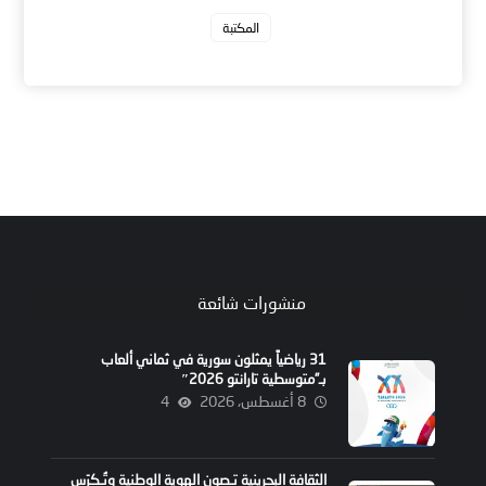
المكتبة
منشورات شائعة
31 رياضياً يمثلون سورية في ثماني ألعاب
بـ”متوسطية تارانتو 2026″
8 أغسطس، 2026
4
الثقافة البحرينية تـصون الهوية الوطنية وتُـكرّس