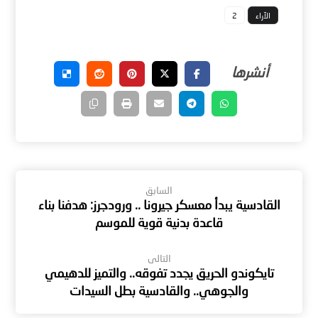
الآراء
2
السابق
القادسية يبدأ معسكر جيرونا .. ورودجرز: هدفنا بناء
قاعدة بدنية قوية للموسم
التالى
تايكوندو الحريق يجدد تفوقه.. والتميز للدهيمي
والجوهي.. والقادسية بطل السيدات