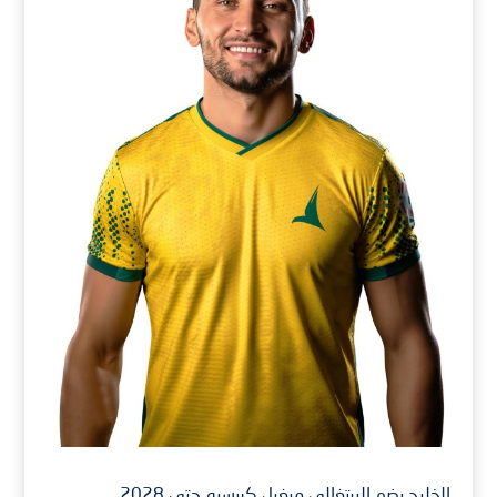
الخليج يضم البرتغالي ميغيل كريسبو حتى 2028