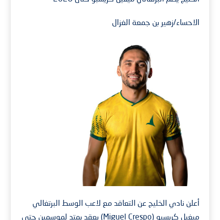
الاحساء/زهير بن جمعة الغزال
أعلن نادي الخليج عن التعاقد مع لاعب الوسط البرتغالي
ميغيل كريسبو (Miguel Crespo) بعقد يمتد لموسمين حتى