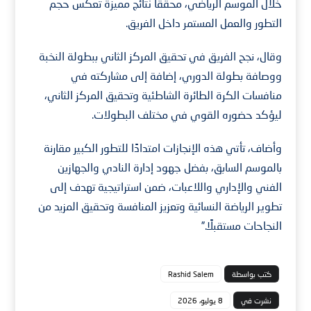
خلال الموسم الرياضي، محققاََ نتائج مميزة تعكس حجم
التطور والعمل المستمر داخل الفريق.
وقال، نجح الفريق في تحقيق المركز الثاني ببطولة النخبة
ووصافة بطولة الدوري، إضافة إلى مشاركته في
منافسات الكرة الطائرة الشاطئية وتحقيق المركز الثاني،
ليؤكد حضوره القوي في مختلف البطولات.
وأضاف، تأتي هذه الإنجازات امتدادًا للتطور الكبير مقارنة
بالموسم السابق، بفضل جهود إدارة النادي والجهازين
الفني والإداري واللاعبات، ضمن استراتيجية تهدف إلى
تطوير الرياضة النسائية وتعزيز المنافسة وتحقيق المزيد من
النجاحات مستقبلًا.”
كتب بواسطة
Rashid Salem
نشرت في
8 يوليو، 2026