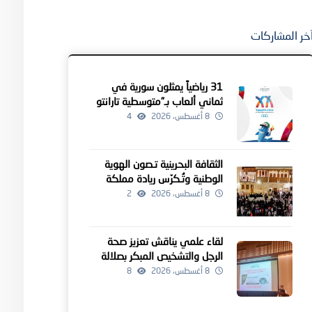
خر المشاركات
31 رياضياً يمثلون سورية في
ثماني ألعاب بـ”متوسطية تارانتو
2026″
8 أغسطس، 2026
4
الثقافة البحرينية تـصون الهوية
الوطنية وتُـكرّس ريادة مملكة
البحرين كمنارة للإبداع الإنساني
8 أغسطس، 2026
2
لقاء علمي يناقش تعزيز صحة
الرجل والتشخيص المبكر بصلالة
8 أغسطس، 2026
8