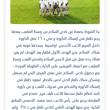
بدا الشوط بضغط من نادي السلام من وسط الملعب بعدها
رجع ظفار في إمساك الكورة و في د ١٦ تصل الكورة
داخل المربع للاعب الأجنبي اولسيما يسددها قوية في
شباك السلام يحزر الهدف الأول لظفار بعد الهدف لم يمن
هناك ردة فعل من قبل لاعبي السلام وانحصر اللعب وسط
الملعب مع اعتماد الفريقين علي الكرات الطويلة المرتدة ،
مع حصول نادي السلام علي بعض الفرص التي لم تستغل
وتسكن شباك ظفار الذي احس بالخطر ليعود ظفار في
إمساك الكورة والتحكم في مجريات اللعب و من كورة
ثابته لصالح ظفار سددها للاعب نايف فرج تصدم في
العارضة ترجع على رأس للاعب حمد سعيد الحبسي المتابع
للكرة يحرز منها الهدف الثاني لنادي ظفار في د ٣٥ ولم