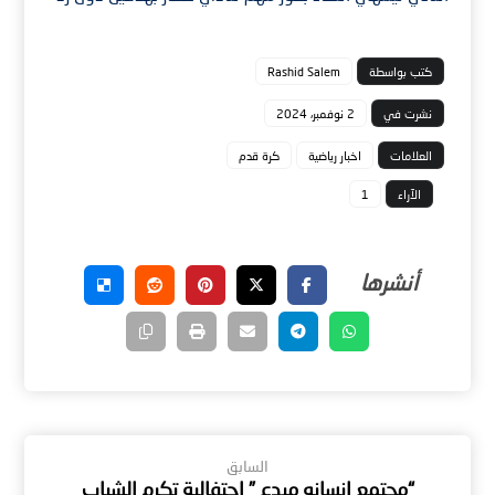
كتب بواسطة
Rashid Salem
نشرت في
2 نوفمبر، 2024
العلامات
اخبار رياضية
كرة قدم
الآراء
1
السابق
“مجتمع إنسانه مبدع ” احتفالية تكرم الشباب