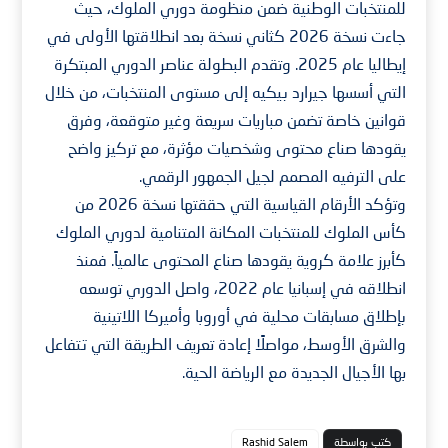
للمنتخبات الوطنية ضمن منظومة دوري الملوك، حيث
جاءت نسخة 2026 كثاني نسخة بعد انطلاقتها الأولى في
إيطاليا عام 2025. وتقدم البطولة عناصر الدوري المبتكرة
التي أسسها جيرارد بيكيه إلى مستوى المنتخبات، من خلال
قوانين خاصة تضمن مباريات سريعة وغير متوقعة، وفرق
يقودها صناع محتوى وشخصيات مؤثرة، مع تركيز واضح
على الترفيه المصمم لجيل الجمهور الرقمي.
وتؤكد الأرقام القياسية التي حققتها نسخة 2026 من
كأس الملوك للمنتخبات المكانة المتنامية لدوري الملوك
كأبرز علامة كروية يقودها صناع المحتوى عالمياً. فمنذ
انطلاقه في إسبانيا عام 2022، واصل الدوري توسعه
بإطلاق مسابقات محلية في أوروبا وأميركا اللاتينية
والشرق الأوسط، مواصلًا إعادة تعريف الطريقة التي تتفاعل
بها الأجيال الجديدة مع الرياضة الحية.
كتب بواسطة
Rashid Salem