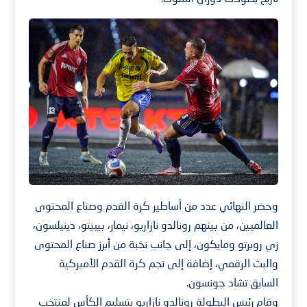
وحضر النهائي عدد من أساطير كرة القدم وصناع المحتوى
العالميين، من بينهم رونالدو نازاريو، نيمار، بيبيتو، دينيلسون،
زي روبرتو ومايكون، إلى جانب نخبة من أبرز صناع المحتوى
والبث الرقمي، إضافة إلى نجم كرة القدم الأميركية
السابق تشاد جونسون.
وقام رئيس البطولة رونالدو نازاريو بتسليم الكأس لمنتخب