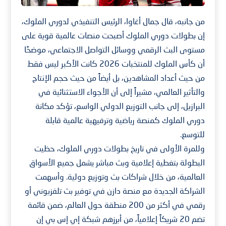
من جانبه، قال جمال أغاوا، الرئيس التنفيذي لدوري الملوك،
إن بطولات دوري الملوك أصبحت منصات عالمية قوية على
مستوى البث الرقمي ووسائل التواصل الاجتماعي، موضحًا
أن كأس الملوك للمنتخبات 2026 كانت الأكبر ليس فقط
من حيث أعداد المشاهدين، بل أيضاً من حيث حجم الإنتاج
والتأثير العالمي، مشيراً إلى أن الأجواء الاستثنائية في
البرازيل، إلى جانب التوزيع الدولي الواسع، تؤكد مكانة
دوري الملوك كمنصة رياضية وترفيهية عالمية قابلة
للتوسع.
وللمرة الأولى في تاريخ بطولات دوري الملوك، حظيت
البطولة بتغطية إعلامية وبث مباشر يشمل جميع الأسواق
العالمية، من خلال شراكات بث وتوزيع دولية. وأسهمت
الشراكة الجديدة مع منصة دازن في توفير بث تلفزيوني أو
رقمي في أكثر من 200 منطقة حول العالم، ضمن قائمة
تضم 20 شريكاً إعلامياً، من أبرزهم شبكة إي إس بي إن