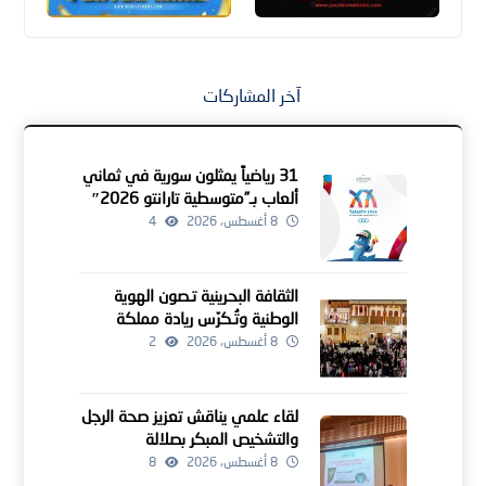
آخر المشاركات
31 رياضياً يمثلون سورية في ثماني
ألعاب بـ”متوسطية تارانتو 2026″
8 أغسطس، 2026
4
الثقافة البحرينية تـصون الهوية
الوطنية وتُـكرّس ريادة مملكة
البحرين كمنارة للإبداع الإنساني
8 أغسطس، 2026
2
لقاء علمي يناقش تعزيز صحة الرجل
والتشخيص المبكر بصلالة
8 أغسطس، 2026
8