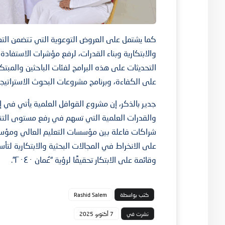
كما يشتمل على العروض التوعوية التي تتضمن التعر
والابتكارية وبناء القدرات، لرفع مؤشرات الاستفادة
التحديثات على هذه البرامج لفئات الباحثين والمبت
على الكفاءة، وبرنامج مشروعات البحوث الاستراتيجي
جدير بالذكر، إن مشروع القوافل العلمية يأتي في إطا
والقدرات العلمية التي تسهم في رفع مستوى التناف
شراكات فاعلة بين مؤسسات التعليم العالي ومؤسسا
على الانخراط في المجالات البحثية والابتكارية ل
وقائمة على الابتكار تحقيقًا لرؤية “عُمان ٢٠٤٠”.
كتب بواسطة
Rashid Salem
نشرت في
7 أكتوبر، 2025