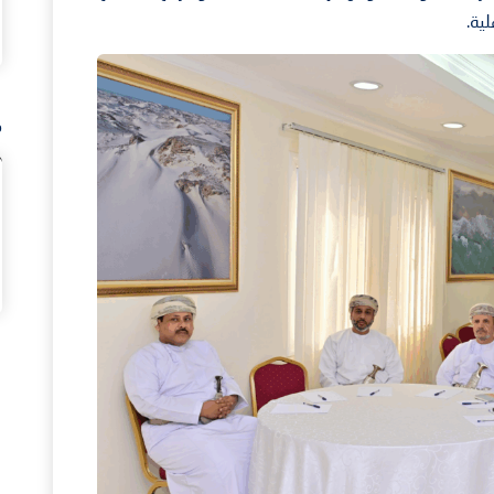
ية.
م