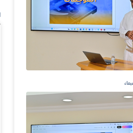
آ
يماء