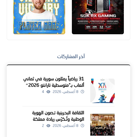
آخر المشاركات
31 رياضياً يمثلون سورية في ثماني
ألعاب بـ”متوسطية تارانتو 2026″
8 أغسطس، 2026
4
الثقافة البحرينية تـصون الهوية
الوطنية وتُـكرّس ريادة مملكة
البحرين كمنارة للإبداع الإنساني
8 أغسطس، 2026
2