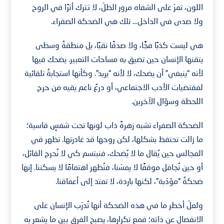
اللون، تمرّ على الشفاه مرور الظلّ، لا تترك أثرًا في الروح
ولا صدى في الداخل… تلك هي الضحكة الصفراء.
هي ليست كذبًا فجًّا، ولا صدقًا نقيًا، بل منطقةٌ وسطى
يتقنها الإنسان حين تضيق به مساحات التعبير. يضحك فيها
لأنه “ينبغي” أن يضحك، لا لأنه “يريد”. وكأنها استجابةٌ تلقائية
لمقتضيات الأدب الاجتماعي، أو درعٌ ناعم يقيه من حرج
اللحظة وسؤال الآخرين.
الضحكة الصفراء تشبه زهرةً ذاب لونها تحت شمسٍ قاسية؛
ما زالت تحتفظ بشكلها، لكن روحها قد غادرتها. تظهر في
المجالس حين يُقال ما لا يُضحك، فنبتسم كي لا نُحرج القائل،
أو حين نُجامل موقفًا لا يمسّنا، فنُظهر اهتمامًا لا يسكننا. إنها
ضحكةٌ “مؤدّبة”، لكنها باردة، لا تمتد إلى أعماقنا.
ولعلّ أخطر ما في هذه الضحكة أنها تُدرّب الإنسان على
الانفصال عن ذاته؛ فمع تكرارها، يصبح الفرق بين ما يشعر به