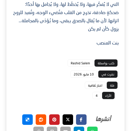
التي لا يُفكّر فيها، ولا يُخطّط لها، ولا يُجامل بها أحدًا؛
ضحكةٍ صادقة، تخرج من القلب فتُضيء الوجه، وتُعيد للروح
اتزانها. لأن ما يُقال بالصدق يبقى، وما يُؤدّى بالمجاملة…
يزول كأن لم يكن
بنت المنصب
كتب بواسطة
Rashid Salem
نشرت في
10 مايو، 2026
فئة
اخبار ثقافية
الآراء
4