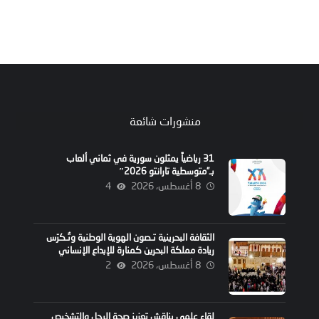
منشورات شائعة
31 رياضياً يمثلون سورية في ثماني ألعاب
بـ”متوسطية تارانتو 2026″
8 أغسطس، 2026
4
الثقافة البحرينية تـصون الهوية الوطنية وتُـكرّس
ريادة مملكة البحرين كمنارة للإبداع الإنساني
8 أغسطس، 2026
2
لقاء علمي يناقش تعزيز صحة الرجل والتشخيص