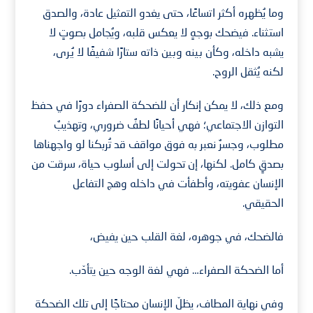
وما يُظهره أكثر اتساعًا، حتى يغدو التمثيل عادة، والصدق
استثناء. فيضحك بوجهٍ لا يعكس قلبه، ويُجامل بصوتٍ لا
يشبه داخله، وكأن بينه وبين ذاته ستارًا شفيفًا لا يُرى،
لكنه يُثقل الروح.
ومع ذلك، لا يمكن إنكار أن للضحكة الصفراء دورًا في حفظ
التوازن الاجتماعي؛ فهي أحيانًا لطفٌ ضروري، وتهذيبٌ
مطلوب، وجسرٌ نعبر به فوق مواقف قد تُربكنا لو واجهناها
بصدقٍ كامل. لكنها، إن تحولت إلى أسلوب حياة، سرقت من
الإنسان عفويته، وأطفأت في داخله وهج التفاعل
الحقيقي.
فالضحك، في جوهره، لغة القلب حين يفيض،
أما الضحكة الصفراء… فهي لغة الوجه حين يتأدّب.
وفي نهاية المطاف، يظلّ الإنسان محتاجًا إلى تلك الضحكة