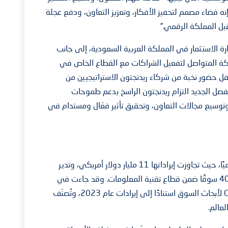
ه فضاء مصمم لتحفيز الأفكار، وتعزيز التعاون، ودفع عجلة
بل المملكة الرقمي.”
ة الاستثمار في المملكة العربية السعودية، إلى جانب
كة المتواصل لتفعيل الشراكات مع القطاع الخاص في
 رؤية 2030. كما شهد الحفل حضور نخبة من شركاء ريدنجتون الاستراتيجيين من
فصل الجديد التزام ريدنجتون الراسخ بدعم طموحات
وتوسيع مجالات التعاون، وتحقيق تأثير فعّال ومستدام في
تُعد ريدنجتون من أبرز مزوّدي حلول التكنولوجيا عالميًا، حيث تجاوزت إيراداتها 11 مليار دولار أمريكي، وتدير
شبكة تضم أكثر من 450 علامة تجارية عالمية في 40 سوقًا ضمن قطاع تقنية المعلومات. وقد جاءت في
المرتبة السابعة عالميًا بحسب تصنيف شركة Canalys لأبحاث السوق استنادًا إلى إيرادات عام 2023، وتُصنّف
عالم.