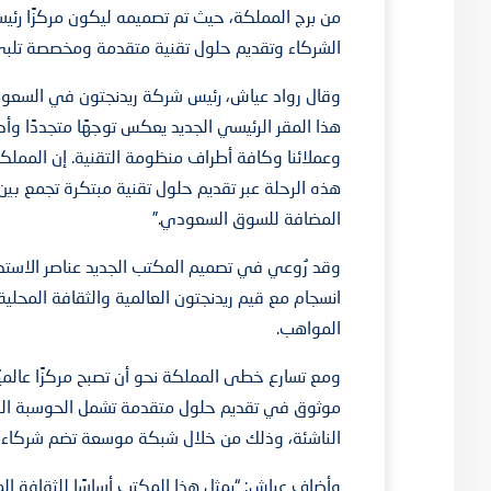
من برج المملكة، حيث تم تصميمه ليكون مركزًا رئيس
الشركاء وتقديم حلول تقنية متقدمة ومخصصة تلبي
وقال رواد عياش، رئيس شركة ريدنجتون في السعودية:
هذا المقر الرئيسي الجديد يعكس توجهًا متجددًا وأ
وعملائنا وكافة أطراف منظومة التقنية. إن المملكة 
هذه الرحلة عبر تقديم حلول تقنية مبتكرة تجمع بين ا
المضافة للسوق السعودي.”
وقد رُوعي في تصميم المكتب الجديد عناصر الاستدام
انسجام مع قيم ريدنجتون العالمية والثقافة المحلية، 
المواهب.
ومع تسارع خطى المملكة نحو أن تصبح مركزًا عالميً
موثوق في تقديم حلول متقدمة تشمل الحوسبة السحا
الناشئة، وذلك من خلال شبكة موسعة تضم شركاء مح
وأضاف عياش: “يمثل هذا المكتب أساسًا للثقافة الم