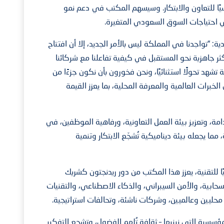
يًا للتعاون والابتكار. وسيسهم المكتب في دعم نمو
 احتياجات السوق السعودي المتغيرة.
 “تواجدنا في المملكة ليس بالأمر الجديد، إلا أن افتتاح
كثر جاهزية نحو المستقبل في كيفية تفاعلنا مع شركائنا
تشهد تحولًا استثنائيًا، ونحن فخورون بأن نكون جزءًا من
لخبرات العالمية والمعرفة المحلية، بما يعزز القيمة
ة، وتعزيز بيئة العمل التعاونية، ورفاهية الموظفين، في
مما يجعله بيئة ديناميكية تُشجّع الابتكار وتنمية
ا للتقنية، يعزز هذا المكتب من دور ريدنجتون كشريك
بية، والأمن السيبراني، والذكاء الاصطناعي، والتقنيات
ليين وعالميين، وشركات ناشئة، وتحالفات استراتيجية.
ؤسسية التي نبنيها – ثقافة تُلهم الفضول، وتشجع التفكير