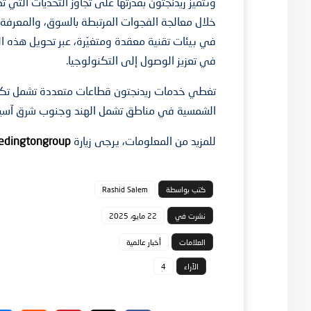
وتتميّز ريدنجتون بقدرتها على تجاوز التحديات التي
خلال معالجة الفجوات المرتبطة بالسوق، والمعرفة،
في بيئات تقنية معقدة ومتغيّرة، عبر تحويل هذه ال
في تعزيز الوصول إلى التكنولوجيا.
تغطي خدمات ريدنجتون قطاعات متعددة تشمل تكنول
الشمسية في مناطق تشمل الهند وجنوب شرق آسيا و
للمزيد من المعلومات، يرجى زيارة
redingtongroup
كتب بواسطة
Rashid Salem
نشرت في
22 مايو، 2025
العلامات
أخبار عالمية
الآراء
4