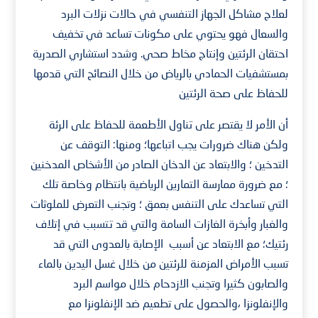
لعلاج مشاكل الجهاز التنفسي في حالات نزلات البرد
والسعال فهو يحتوي على مكونات تساعد في تخفيف
احتقان الرئتين وإنتاج مخاط صحي. وشدد استشاري الصدرية
بمستشفيات الحمادي بالرياض من خلال النصائح التي قدمها
للحفاظ على صحة الرئتين
أن الأمر لا يقتصر على تناول الأطعمة للحفاظ على الرئة
ولكن هناك ضرورات يجب اتباعها؛ ومنها: التوقف عن
التدخين ؛ والابتعاد عن الدخان الصادر من الأشخاص المدخنين
؛ مع ضرورة ممارسة التمارين الرياضية بانتظام وخاصة تلك
التي تساعدك على التنفس بعمق ؛ وتجنب التعرض للملوثات
والغبار وأبخرة الغازات السامة والتي قد تتسبب في إتلاف
رئتيك؛ مع الابتعاد عن أسبب الإصابة بالعدوى التي قد
تسبب الأمراض المزمنة للرئتين من خلال غسل اليدين بالماء
والصابون كثيرا وتجنب الازدحام خلال مواسم البرد
والإنفلونزا ،والحصول على تطعيم ضد الإنفلونزا مع