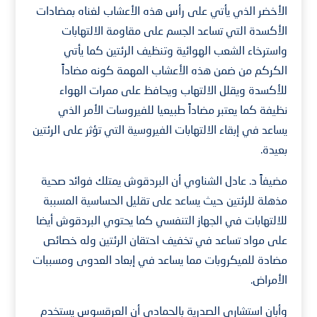
الأخضر الذي يأتي على رأس هذه الأعشاب لغناه بمضادات
الأكسدة التي تساعد الجسم على مقاومة الالتهابات
واسترخاء الشعب الهوائية وتنظيف الرئتين كما يأتي
الكركم من ضمن هذه الأعشاب المهمة كونه مضاداً
للأكسدة ويقلل الالتهاب ويحافظ على ممرات الهواء
نظيفة كما يعتبر مضاداً طبيعيا للفيروسات الأمر الذي
يساعد في إبقاء الالتهابات الفيروسية التي تؤثر على الرئتين
بعيدة.
مضيفاً د. عادل الشناوي أن البردقوش يمتلك فوائد صحية
مذهلة للرئتين حيث يساعد على تقليل الحساسية المسببة
للالتهابات في الجهاز التنفسي كما يحتوي البردقوش أيضا
على مواد تساعد في تخفيف احتقان الرئتين وله خصائص
مضادة للميكروبات مما يساعد في إبعاد العدوى ومسببات
الأمراض.
وأبان استشاري الصدرية بالحمادي أن العرقسوس يستخدم