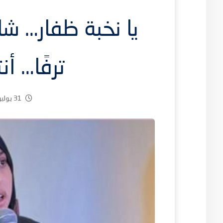
يا نخبة ظفار… شار
ترفًا… أ
31 يوليو، 2025