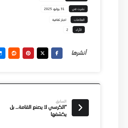
نشرت في
31 يوليو، 2025
العلامات
اخبار ثقافية
الآراء
2
السابق
“الكرسي لا يصنع القامة… بل
يكشفها