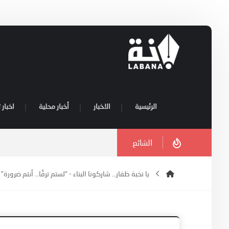
الرئيسية
الاخبار
أخبار محلية
اخبار 
الشائع
يا نخبة ظفار… شاركونا البناء - “لستم ترفًا… أنتم ضرورة”