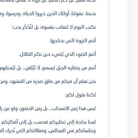
نخبتنا. عقولنا. أولئك الذين خبِروا الحياة، ودرسوا، 
نكتب اليوم لا لنعاتب بقسوة، بل لنُذَكّر بحب:
أنتم الثروة التي نحتاجها.
أنتم الضوء الذي يُضيء حين تكثر الظلال.
أنتم من ينتظره الجيل ليسمع، لا ليُلقن… بل ليُستلهم.
نحن نعلم أن فيكم من ضاق صدره من المشهد، ومن مل
لكننا نقول لكم:
ليس هذا زمن الانسحاب… بل زمن الحضور، ولو من زا
لسنا بحاجة إلى تنظيركم فحسب، بل إلى أفكاركم ال
وجلساتكم في المجالس، ومقالاتكم التي تُحرك ال