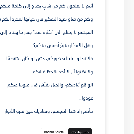
أنتم لا تعلمون كم من شابٍ يحتاج إلى كلمة منكم
وكم من فتاةٍ تعيد التفكير في حياتها لمجرد أنكم ش
المجتمع لا يحتاج إلى “كثرة عدد” بقدر ما يحتاج إلى 
وهل للأفكار منبعٌ أصفى منكم؟
فلا تبخلوا علينا بحضوركم، حتى لو كان متقطعًا.
ولا تظنوا أن لا أحد يلاحظ غيابكم…
الواقع يُناديكم، والجيل يفتّش في عيوننا عنكم.
عودوا…
فأنتم زاد هذا المجتمع، وقناديله حين تخبو الأنوار
كتب بواسطة
Rashid Salem