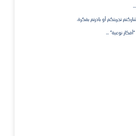
…
اركتم تجربتكم أو بادرتم بفكرة.
“أفكار نوعية” …