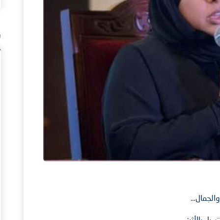
ف
 والجمال…
 بل بالأثر: