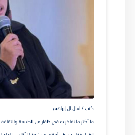
كتب / آمال آل إبراهيم
ما أكثر ما نفاخر به في ظفار من الطبيعة والثقافة
لكننا نغفل عن كنز أعظم، عن ثروة لا تُقاس بالماديات،