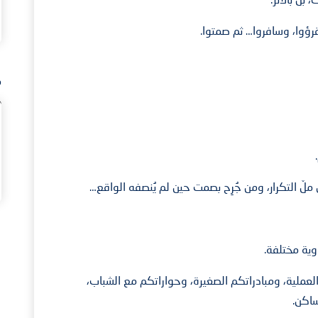
وقرؤوا، وسافروا… ثم صمتوا.
م
ّ التكرار، ومن جُرِح بصمت حين لم يُنصفه الواقع…
وية مختلفة.
عملية، ومبادراتكم الصغيرة، وحواراتكم مع الشباب،
ساكن.