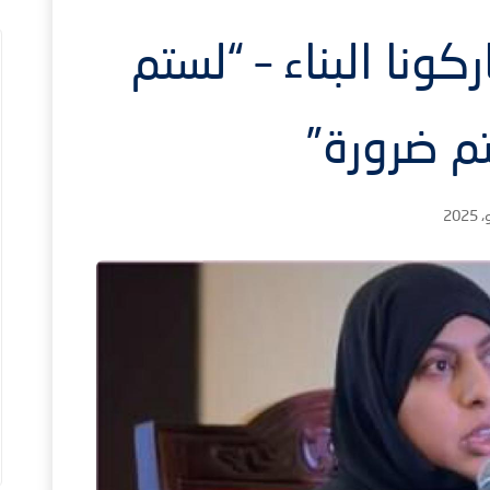
كونا البناء – “لستم
نتم ضرورة”
2