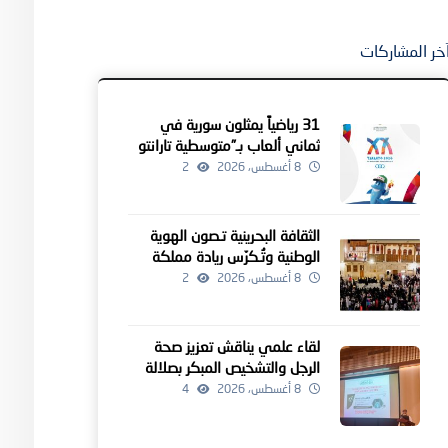
خر المشاركات
31 رياضياً يمثلون سورية في
ثماني ألعاب بـ”متوسطية تارانتو
2026″
8 أغسطس، 2026
2
الثقافة البحرينية تـصون الهوية
الوطنية وتُـكرّس ريادة مملكة
البحرين كمنارة للإبداع الإنساني
8 أغسطس، 2026
2
لقاء علمي يناقش تعزيز صحة
الرجل والتشخيص المبكر بصلالة
8 أغسطس، 2026
4