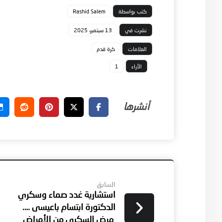
كتب بواسطة
Rashid Salem
نشرت في
13 سبتمبر، 2025
العلامات
كرة قدم
الآراء
1
السابق
استشارية غدد صماء وسكري
الدكتورة ابتسام باعيسى ….
مرض السكري من الأمراض