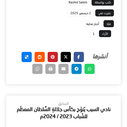
كتب بواسطة
Rashid Salem
نشرت في
2 ديسمبر، 2025
فئة
أخبار محلية
الآراء
1
السابق
نادي السيب يُتوّج بكأس جلالةِ السُّلطان المعظّم
للشّباب 2023 / 2024م