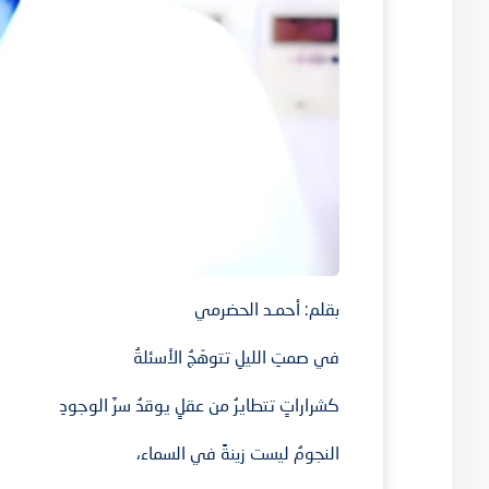
بقلم: أحمـد الحضرمي
في صمتِ الليلِ تتوهّجُ الأسئلةُ
كشراراتٍ تتطايرُ من عقلٍ يوقدُ سرَّ الوجودِ
النجومُ ليست زينةً في السماء،