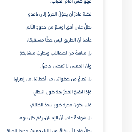
فهو هشٌّ أمامَ الغيابِ،
لكنهُ قادرٌ أن يحوّلَ الجرحَ إلى نافذةٍ
تطلُّ على أفقٍ أوسعَ من حدودِ الألم
علّمنا أنَّ الطريقَ ليس خطًّا مستقيمًا،
بل متاهةٌ من احتمالاتٍ وتجاربَ متشابكةٍ
وأنَّ المعنى لا يُعطى جاهزًا،
بل يُصاغُ من خطواتِنا، من أخطائنا، من إصرارِنا
فإذا انفتحَ الفجرُ بعدَ طولِ انتظارٍ،
فلن يكونَ مجرّدَ ضوءٍ يبدّدُ الظلامَ،
بل شهادةً على أنَّ الإنسانَ، رغمَ كلِّ تيهِهِ،
يظلُّ قادرًا أن يخلقَ من الليلِ معنىً جديدًا للحياة