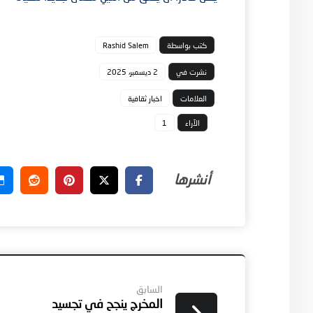
كتب بواسطة
Rashid Salem
نشرت في
2 ديسمبر، 2025
العلامات
اخبار ثقافية
الآراء
1
السابق
المخرج ينجح في تجسيد