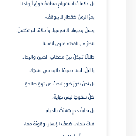
بل علاماتُ استفهامٍ معلّقةٌ فوقَ أرواحِنا
يمرُّ الزمنُ كقطارٍ لا يتوقفُ،
يحملُ وجوهًا لا نعرفها، وأحلامًا لم تكتملْ؛
ننظرُ من نافذتهِ فنرى أنفسَنا
ظلالًا تتبدّلُ بينَ محطاتِ الحنينِ والرجاء
يا ليلُ، لسنا دموعًا ذائبةً في عتمتِكَ
بل نحنُ بذورُ ضوءٍ تبحثُ عن تربةٍ صالحةٍ
كلُّ سقوطٍ ليس نهايةً،
بل بدايةُ جذرٍ يتشبّثُ بالحياةِ
فيكَ يتجلّى ضعفُ الإنسانِ وقوّتُهُ معًا،