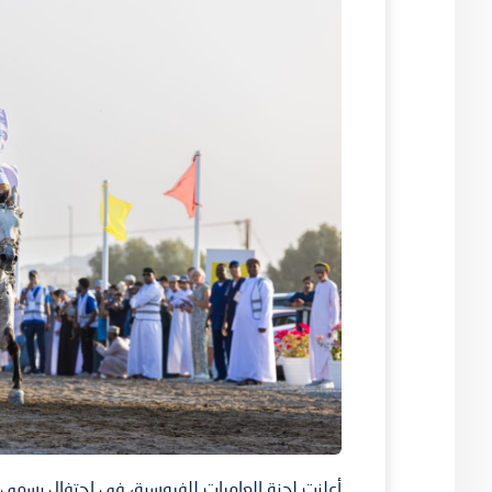
أعلنت لجنة العامرات للفروسية، في احتفال رسمي أُ