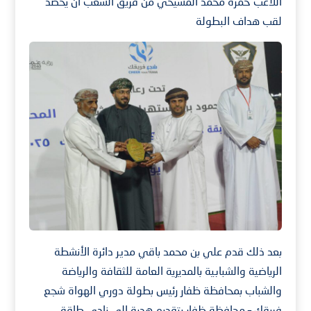
اللاعب حمزة محمد المشيخي من فريق الشعب ان يحصد
لقب هداف البطولة
بعد ذلك قدم علي بن محمد باقي مدير دائرة الأنشطة
الرياضية والشبابية بالمديرية العامة للثقافة والرياضة
والشباب بمحافظة ظفار رئيس بطولة دوري الهواة شجع
فريقك – محافظة ظفار بتقديم هدية الي نادي طاقة