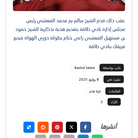
عقب ذلك قدم الشيخ سالم بم محمد المعشني رئيس
مجلس إدارة نادي طاقة بتقديم هدية تذكارية للشيخ حمود
بن مستهيل المعشني راعي ختام بطولة دوري الهواة شجع
فريقك بنادي طاقة
كتب بواسطة
Rashid Salem
نشرت في
8 يوليو، 2025
العلامات
كرة قدم
الآراء
5